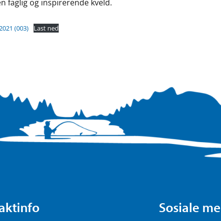
n faglig og inspirerende kveld.
2021 (003)
Last ned
aktinfo
Sosiale me