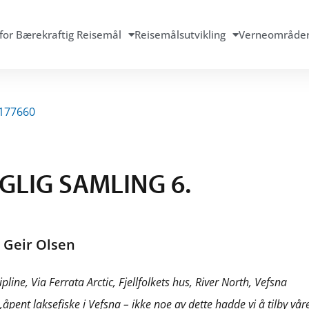
for Bærekraftig Reisemål
Reisemålsutvikling
Verneområde
GLIG SAMLING 6.
 Geir Olsen
ine, Via Ferrata Arctic, Fjellfolkets hus, River North, Vefsna
,åpent laksefiske i Vefsna – ikke noe av dette hadde vi å tilby vår