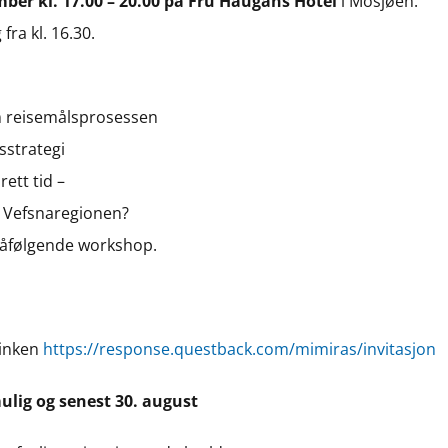
mber kl. 17.00 – 20.00 på Fru Haugans Hotel
i Mosjøen.
fra kl. 16.30.
om reisemålsprosessen
sstrategi
 rett tid –
i Vefsnaregionen?
påfølgende workshop.
linken
https://response.questback.com/mimiras/invitasjon
ulig og senest 30. august