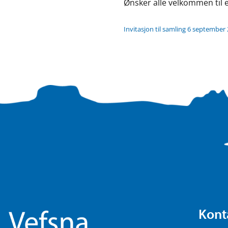
Ønsker alle velkommen til e
Invitasjon til samling 6 september 
Kont