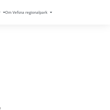
r
Om Vefsna regionalpark
e