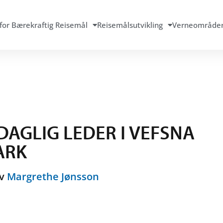
for Bærekraftig Reisemål
Reisemålsutvikling
Verneområde
DAGLIG LEDER I VEFSNA
ARK
av
Margrethe Jønsson