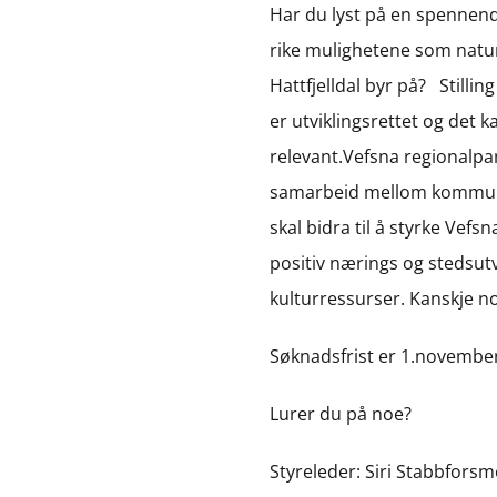
Har du lyst på en spennende
rike mulighetene som natur
Hattfjelldal byr på? Stillin
er utviklingsrettet og det
relevant.Vefsna regionalpar
samarbeid mellom kommuner, 
skal bidra til å styrke Vef
positiv nærings og stedsut
kulturressurser. Kanskje n
Søknadsfrist er 1.novemb
Lurer du på noe?
Styreleder: Siri Stabbforsm