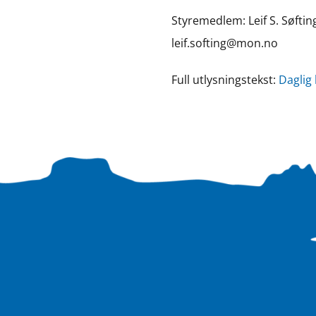
Styremedlem: Leif S. Søftin
leif.softing@mon.no
Full utlysningstekst:
Daglig