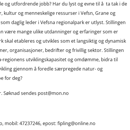
 og utfordrende jobb? Har du lyst og evne til å ta tak i de
, kultur og menneskelige ressurser i Vefsn, Grane og
g som daglig leder i Vefsna regionalpark er utlyst. Stillingen
 kan være mange ulike utdanninger og erfaringer som er
k skal etableres og utvikles som et langsiktig og dynamisk
organisasjoner, bedrifter og frivillig sektor. Stillingen
sna-regionens utviklingskapasitet og omdømme, bidra til
vikling gjennom å foredle særpregede natur- og
oe for deg?
er. Søknad sendes post@mon.no
o, mobil: 47237246, epost: fipling@online.no