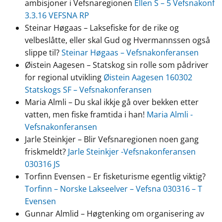
ambisjoner i Vefsnaregionen
Ellen S – 5 Vefsnakonf
3.3.16 VEFSNA RP
Steinar Høgaas – Laksefiske for de rike og
velbeslåtte, eller skal Gud og Hvermannssen også
slippe til?
Steinar Høgaas – Vefsnakonferansen
Øistein Aagesen – Statskog sin rolle som pådriver
for regional utvikling
Øistein Aagesen 160302
Statskogs SF – Vefsnakonferansen
Maria Almli – Du skal ikkje gå over bekken etter
vatten, men fiske framtida i han!
Maria Almli -
Vefsnakonferansen
Jarle Steinkjer – Blir Vefsnaregionen noen gang
friskmeldt?
Jarle Steinkjer -Vefsnakonferansen
030316 JS
Torfinn Evensen – Er fisketurisme egentlig viktig?
Torfinn – Norske Lakseelver – Vefsna 030316 – T
Evensen
Gunnar Almlid – Høgtenking om organisering av